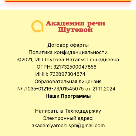
Ссылка на это место страницы:
#otzivi
Ссылка на это место страницы:
#footer
Договор оферты
Политика конфиденциальности
©2021, ИП Шутова Наталья Геннадьевна
ОГРН: 321732500047856
ИНН: 732897304674
Образовательная лицензия
№ Л035-01216-73/01545075 от 21.11.2024
Наши Программы
Написать в Техподдержк
у
Электронный адрес:
akademiyarechi.spb@gmail.com