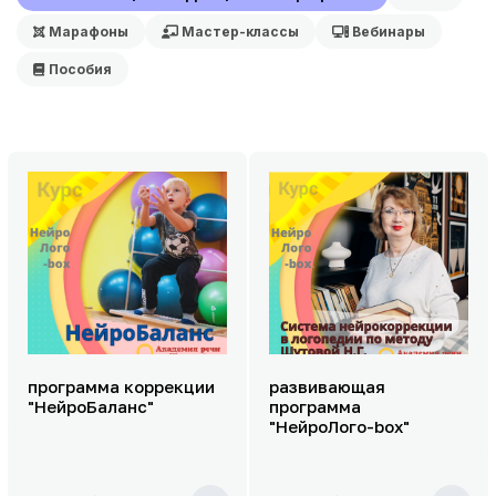
Марафоны
Мастер-классы
Вебинары
Пособия
программа коррекции
развивающая
"НейроБаланс"
программа
"НейроЛого-box"