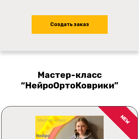
Cоздать заказ
Ссылка на это место страницы:
#zakaz
Мастер-класс
“НейроОртоКоврики”
NEW